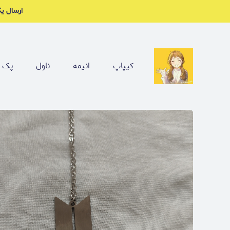
ارسال یکشنبه ها. چنل بل
کیپاپ
انیمه
ناول
پک ب