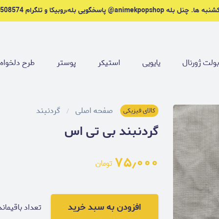
ه animekpopshop@ پاسخگویی بله،روبیکا و تلگرام 09221508574.
ولت ژورنال
یایویی
استیکر
پوستر
طرح دلخواه
صفحه اصلی
گردنبند
کالای فیزیکی
گردنبند بی تی اس
۷۵٫۰۰۰
تومان
افزودن به سبد خرید
تعداد باقیماند