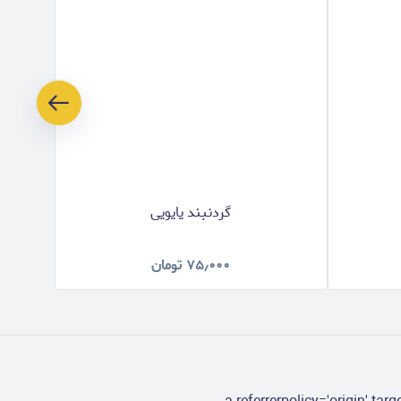
گردنبند یایویی
۷۵٫۰۰۰
تومان