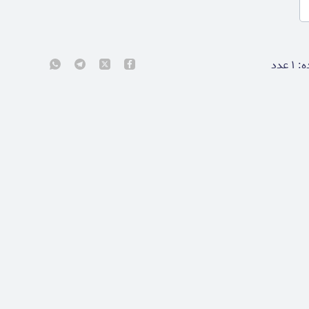
ه:
۱
عدد