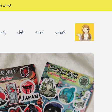
ارسال یکشنبه ها. چنل بل
کیپاپ
انیمه
ناول
پک ب