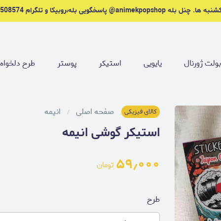
ه animekpopshop@ پاسخگویی بله،روبیکا و تلگرام 09221508574.
ولت ژورنال
یایویی
استیکر
پوستر
طرح دلخواه
صفحه اصلی
انیمه
کالای فیزیکی
استیکر گوشی انیمه
۵۹٫۰۰۰
تومان
طرح